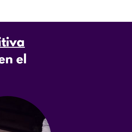
itiva
en el