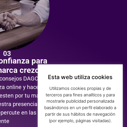
03
onfianza para
marca crezca
Esta web utiliza cookies
consejos DAGO para
za online y hacer que
Utilizamos cookies propias y de
terceros para fines analíticos y para
uesten por tu marca y
mostrarle publicidad personalizada
stra presencia en el
basándonos en un perfil elaborado a
epercute en las
partir de sus hábitos de navegación
ente
(por ejemplo, páginas visitadas).